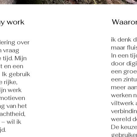
my work
Waaro
ik denk 
ering over
maar flui
n vraag
In een t
tijd. Mijn
door digi
t en een
een groe
 Ik gebruik
een zintu
 rijke,
meer aan
ijn werk
werken n
motieven
viltwerk
ng van het
verbindi
achtheid,
wereld do
– wil ik
De keuze
jd.
gebruike