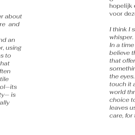
hopelijk
voor dez
er about
ure and
I think I
whisper.
and an
In a time
r, using
believe t
es to
that off
that
somethin
ften
the eyes
tile
touch it
ol—its
world th
ty— is
choice t
ally
leaves u
care, for