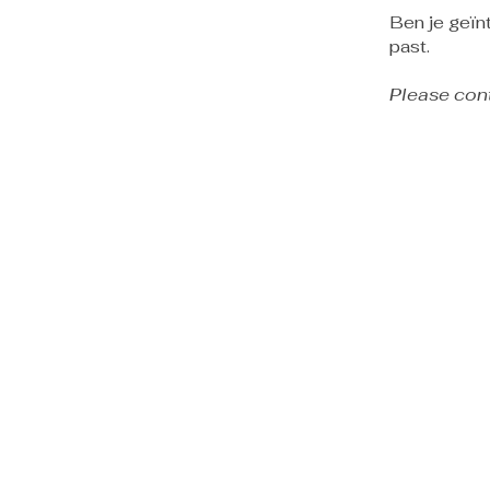
Ben je geïnt
past.
Please cont