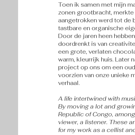
Toen ik samen met mijn man
zonen grootbracht, merkte 
aangetrokken werd tot de b
tastbare en organische eig
Door de jaren heen hebben
doordrenkt is van creativit
een grote, verlaten choco
warm, kleurrijk huis. Later
project op ons om een ​​ou
voorzien van onze unieke m
verhaal.
​A life intertwined with music
By moving a lot and growi
Republic of Congo, among 
viewer, a listener. These a
for my work as a cellist and