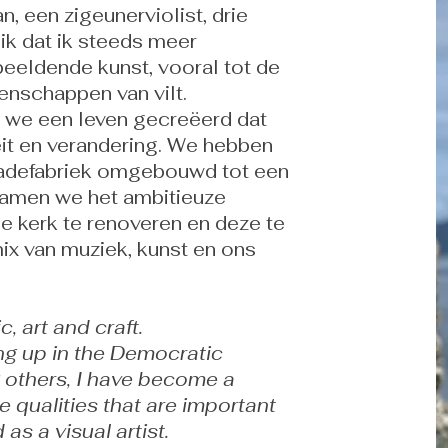
, een zigeunerviolist, drie
ik dat ik steeds meer
eeldende kunst, vooral tot de
enschappen van vilt.
 we een leven gecreëerd dat
eit en verandering. We hebben
ladefabriek omgebouwd tot een
 namen we het ambitieuze
de kerk te renoveren en deze te
ix van muziek, kunst en ons
, art and craft. ​
ng up in the Democratic
others, I have become a
re qualities that are important
 as a visual artist.